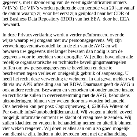
gegevens, met uitzondering van de voertuigidentificatienummers
(VIN’s). De VIN’s worden gedurende een periode van 20 jaar vanaf
de datum waarop zij voor het eerst zijn geüpload naar het CDR of
het Business Data Repository (BDR) van het EEA, door het EEA
bewaard.
In deze Privacyverklaring wordt u verder geïnformeerd over de
wijze waarop wij omgaan met uw persoonsgegevens. Wij zijn
verwerkingsverantwoordelijke in de zin van de AVG en wij
bewaren uw gegevens niet langer bewaren dan nodig is om de
gegevens voor te bereiden voor doorgifte. Wij zullen bovendien alle
redelijke organisatorische en technische beveiligingsmaatregelen
treffen om uw persoonsgegevens te beveiligen en deze te
beschermen tegen verlies en oneigenlijk gebruik of aanpassing. U
heeft het recht deze verwerking te weigeren. In dat geval melden wij
dit via uw APK afmelding aan het RDW. Daarnaast geeft de AVG u
ook andere rechten. Bezwaren en verzoeken tot onder andere inzage
en rectificatie zullen in overeenstemming met de AVG, behoudens
uitzonderingen, binnen vier weken door ons worden behandeld.
Ons bereiken kan per post: Capucijnenweg 4, 6286BA Wittem of
Per e-mail: info@autobedrijfdemarkt.nl. Wij vragen u hierbij zoveel
mogelijk informatie omtrent uw klacht of vraag mee te zenden. Wij
zullen klachten en vragen in behandeling nemen en uiterlijk binnen
vier weken reageren. Wij doen er alles aan om u zo goed mogelijk
van dienst te zijn. Indien u niet tevreden bent met de afhandeling