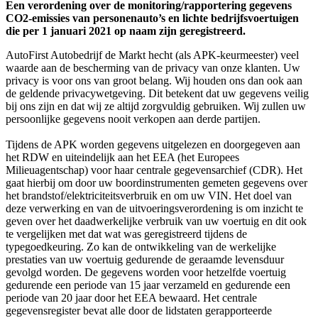
Een verordening over de monitoring/rapportering gegevens
CO2-emissies van personenauto’s en lichte bedrijfsvoertuigen
die per 1 januari 2021 op naam zijn geregistreerd.
AutoFirst Autobedrijf de Markt hecht (als APK-keurmeester) veel
waarde aan de bescherming van de privacy van onze klanten. Uw
privacy is voor ons van groot belang. Wij houden ons dan ook aan
de geldende privacywetgeving. Dit betekent dat uw gegevens veilig
bij ons zijn en dat wij ze altijd zorgvuldig gebruiken. Wij zullen uw
persoonlijke gegevens nooit verkopen aan derde partijen.
Tijdens de APK worden gegevens uitgelezen en doorgegeven aan
het RDW en uiteindelijk aan het EEA (het Europees
Milieuagentschap) voor haar centrale gegevensarchief (CDR). Het
gaat hierbij om door uw boordinstrumenten gemeten gegevens over
het brandstof/elektriciteitsverbruik en om uw VIN. Het doel van
deze verwerking en van de uitvoeringsverordening is om inzicht te
geven over het daadwerkelijke verbruik van uw voertuig en dit ook
te vergelijken met dat wat was geregistreerd tijdens de
typegoedkeuring. Zo kan de ontwikkeling van de werkelijke
prestaties van uw voertuig gedurende de geraamde levensduur
gevolgd worden. De gegevens worden voor hetzelfde voertuig
gedurende een periode van 15 jaar verzameld en gedurende een
periode van 20 jaar door het EEA bewaard. Het centrale
gegevensregister bevat alle door de lidstaten gerapporteerde