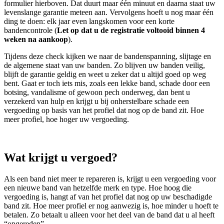
formulier hierboven. Dat duurt maar één minuut en daarna staat uw
levenslange garantie meteen aan. Vervolgens hoeft u nog maar één
ding te doen: elk jaar even langskomen voor een korte
bandencontrole (
Let op dat u de registratie voltooid binnen 4
weken na aankoop
).
Tijdens deze check kijken we naar de bandenspanning, slijtage en
de algemene staat van uw banden. Zo blijven uw banden veilig,
blijft de garantie geldig en weet u zeker dat u altijd goed op weg
bent. Gaat er toch iets mis, zoals een lekke band, schade door een
botsing, vandalisme of gewoon pech onderweg, dan bent u
verzekerd van hulp en krijgt u bij onherstelbare schade een
vergoeding op basis van het profiel dat nog op de band zit. Hoe
meer profiel, hoe hoger uw vergoeding.
Wat krijgt u vergoed?
Als een band niet meer te repareren is, krijgt u een vergoeding voor
een nieuwe band van hetzelfde merk en type. Hoe hoog die
vergoeding is, hangt af van het profiel dat nog op uw beschadigde
band zit. Hoe meer profiel er nog aanwezig is, hoe minder u hoeft te
betalen. Zo betaalt u alleen voor het deel van de band dat u al heeft
“opgereden”.