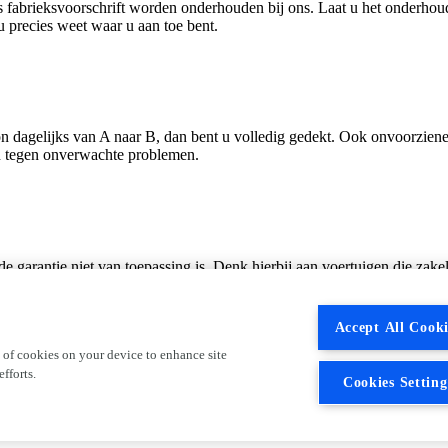
fabrieksvoorschrift worden onderhouden bij ons. Laat u het onderhoud
 u precies weet waar u aan toe bent.
oon dagelijks van A naar B, dan bent u volledig gedekt. Ook onvoorzie
jn tegen onverwachte problemen.
de garantie niet van toepassing is. Denk hierbij aan voertuigen die zake
n die worden ingezet voor rally’s, races of andere competitieve of recre
ik, misbruik of onvoldoende onderhoud. Goed onderhoud blijft dus essen
Accept All Cooki
 of cookies on your device to enhance site
fforts.
Cookies Setting
t en transparantie. U weet precies waar u aan toe bent en kunt rekenen 