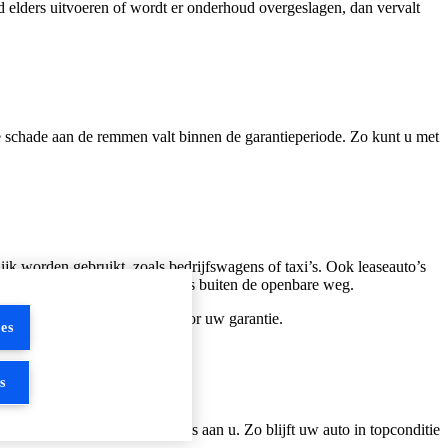
 elders uitvoeren of wordt er onderhoud overgeslagen, dan vervalt
ne schade aan de remmen valt binnen de garantieperiode. Zo kunt u met
lijk worden gebruikt, zoals bedrijfswagens of taxi’s. Ook leaseauto’s
atieve activiteiten, zowel op als buiten de openbare weg.
tieel voor uw veiligheid én voor uw garantie.
es
s
op betrouwbare service van ons aan u. Zo blijft uw auto in topconditie