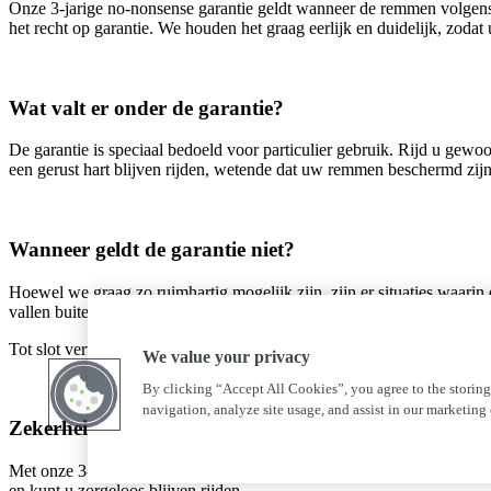
Onze 3‑jarige no‑nonsense garantie geldt wanneer de remmen volgens 
het recht op garantie. We houden het graag eerlijk en duidelijk, zodat
Wat valt er onder de garantie?
De garantie is speciaal bedoeld voor particulier gebruik. Rijd u gew
een gerust hart blijven rijden, wetende dat uw remmen beschermd zi
Wanneer geldt de garantie niet?
Hoewel we graag zo ruimhartig mogelijk zijn, zijn er situaties waarin 
vallen buiten de regeling. Daarnaast geldt de garantie niet voor remme
Tot slot vervalt de garantie wanneer er sprake is van verkeerd gebru
We value your privacy
By clicking “Accept All Cookies”, you agree to the storing
navigation, analyze site usage, and assist in our marketing e
Zekerheid waar u op kunt vertrouwen
Met onze 3‑jarige garantie op remmen kiest u voor zekerheid, kwalitei
en kunt u zorgeloos blijven rijden.