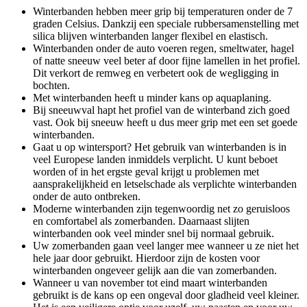
Winterbanden hebben meer grip bij temperaturen onder de 7
graden Celsius. Dankzij een speciale rubbersamenstelling met
silica blijven winterbanden langer flexibel en elastisch.
Winterbanden onder de auto voeren regen, smeltwater, hagel
of natte sneeuw veel beter af door fijne lamellen in het profiel.
Dit verkort de remweg en verbetert ook de wegligging in
bochten.
Met winterbanden heeft u minder kans op aquaplaning.
Bij sneeuwval hapt het profiel van de winterband zich goed
vast. Ook bij sneeuw heeft u dus meer grip met een set goede
winterbanden.
Gaat u op wintersport? Het gebruik van winterbanden is in
veel Europese landen inmiddels verplicht. U kunt beboet
worden of in het ergste geval krijgt u problemen met
aansprakelijkheid en letselschade als verplichte winterbanden
onder de auto ontbreken.
Moderne winterbanden zijn tegenwoordig net zo geruisloos
en comfortabel als zomerbanden. Daarnaast slijten
winterbanden ook veel minder snel bij normaal gebruik.
Uw zomerbanden gaan veel langer mee wanneer u ze niet het
hele jaar door gebruikt. Hierdoor zijn de kosten voor
winterbanden ongeveer gelijk aan die van zomerbanden.
Wanneer u van november tot eind maart winterbanden
gebruikt is de kans op een ongeval door gladheid veel kleiner.